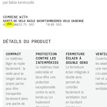
par faible luminosité.
COMBINE WITH
GANTS DE VÉLO AGILE SHORT
JAMBIÈRES VÉLO CADENCE
-25%
45.00 CAD
33.75 CAD
70.00 CAD
DÉTAILS DU PRODUIT
COMPACT
PROTECTION
FERMETURE
VENTI
CONTRE LES
ÉCLAIR À
Le matériau
Ouvertu
INTEMPÉRIES
DOUBLE SENS
léger se replie
les aisse
Le matériau tissé
La fermeture
facilement : la
une mei
extensible et
éclair intégrale à
veste peut se
circulat
doux offre une
double sens
ranger dans sa
l’air et 
protection
permet de
propre poche,
meilleur
exceptionnelle
contrôler
pour être
ventilati
contre le vent,
facilement la
transportée
tandis qu’un
ventilation, tout
facilement dans
traitement
en facilitant
une poche de