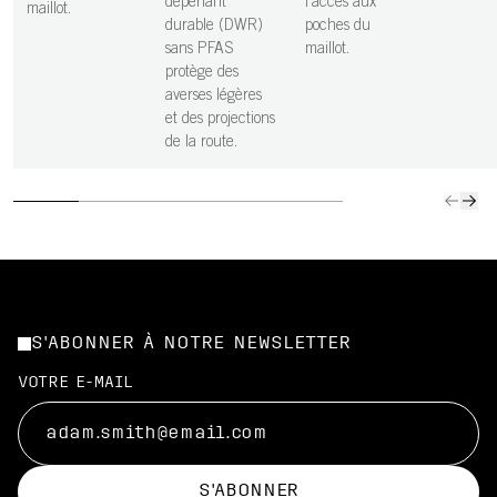
déperlant
l’accès aux
maillot.
durable (DWR)
poches du
sans PFAS
maillot.
protège des
averses légères
et des projections
de la route.
S'ABONNER À NOTRE NEWSLETTER
VOTRE E-MAIL
S'ABONNER