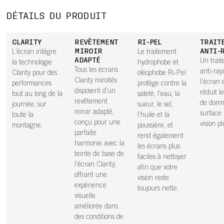
DÉTAILS DU PRODUIT
CLARITY
REVÊTEMENT
RI-PEL
TRAIT
MIROIR
ANTI-
L'écran intègre
Le traitement
ADAPTÉ
Un trai
la technologie
hydrophobe et
Tous les écrans
anti-ray
Clarity pour des
oléophobe Ri-Pel
Clarity miroités
l'écran 
performances
protège contre la
disposent d'un
réduit l
tout au long de la
saleté, l'eau, la
revêtement
de dom
journée, sur
sueur, le sel,
miroir adapté,
surface
toute la
l'huile et la
conçu pour une
vision pl
montagne.
poussière, et
parfaite
rend également
harmonie avec la
les écrans plus
teinte de base de
faciles à nettoyer
l'écran Clarity,
afin que votre
offrant une
vision reste
expérience
toujours nette.
visuelle
améliorée dans
des conditions de