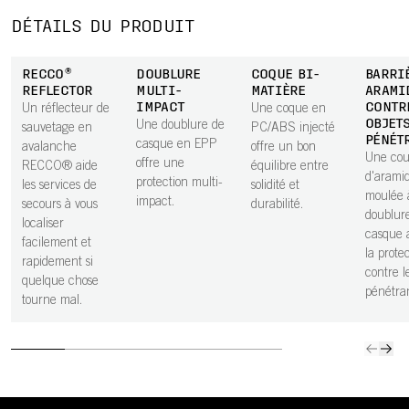
DÉTAILS DU PRODUIT
RECCO®
DOUBLURE
COQUE BI-
BARRI
REFLECTOR
MULTI-
MATIÈRE
ARAMI
IMPACT
CONTR
Un réflecteur de
Une coque en
OBJET
Une doublure de
sauvetage en
PC/ABS injecté
PÉNÉT
casque en EPP
avalanche
offre un bon
Une co
offre une
RECCO® aide
équilibre entre
d'arami
protection multi-
les services de
solidité et
moulée 
impact.
secours à vous
durabilité.
doublur
localiser
casque 
facilement et
la prote
rapidement si
contre l
quelque chose
pénétran
tourne mal.