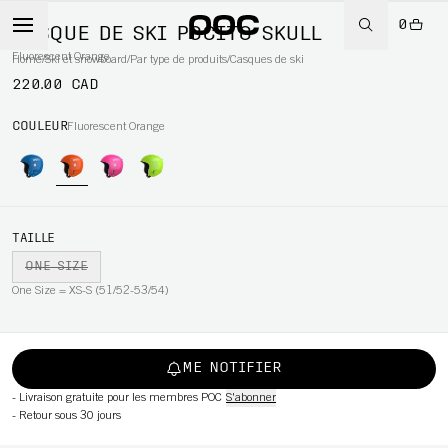
0
CASQUE DE SKI POCITO SKULL
Fluorescent Orange
Home
/
Ski et snowboard
/
Par type de produits
/
Casques de ski
220.00 CAD
WBOARD
COULEUR
Fluorescent Orange
TAILLE
ONE SIZE
One Size = XS-S (51/52-53/54)
ME NOTIFIER
-
Livraison gratuite pour les membres POC
S'abonner
-
Retour sous 30 jours