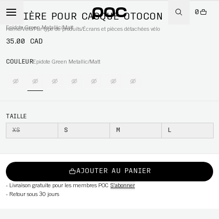
0
VISIÈRE POUR CASQUE OTOCON
Epidote Green Metallic/Matt
Home
/
Vélo
/
Par type de produits
/
Écrans et pièces détachées vélo
35.00 CAD
WBOARD
COULEUR
Epidote Green Metallic/Matt
TAILLE
XS
S
M
L
AJOUTER AU PANIER
-
Livraison gratuite pour les membres POC
S'abonner
-
Retour sous 30 jours