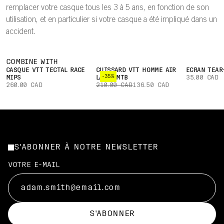
remplacer votre casque tous les 3 à 5 ans, en fonction de son
utilisation, et en particulier si votre casque a été impliqué dans un
accident.
COMBINE WITH
CASQUE VTT TECTAL RACE
CUISSARD VTT HOMME AIR
ÉCRAN TEAR
-35%
MIPS
LAYER MTB
35.00 CAD
260.00 CAD
210.00 CAD
136.50 CAD
S'ABONNER À NOTRE NEWSLETTER
VOTRE E-MAIL
S'ABONNER