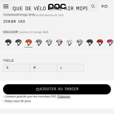
0
CASQUE DE VÉLO OMNE AIR MIPS
Fluorescent Orange Matt
Home
/
Vélo
/
Par type de produits
/
Casques de Vélo
250.00 CAD
WBOARD
COULEUR
Fluorescent Orange Matt
TAILLE
S
M
L
AJOUTER AU PANIER
-
Livraison gratuite pour les membres POC
S'abonner
-
Retour sous 30 jours