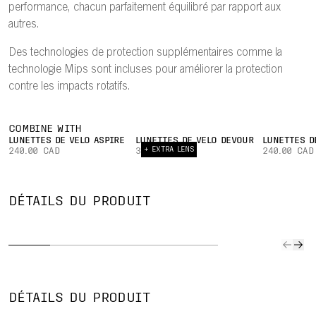
performance, chacun parfaitement équilibré par rapport aux
autres.
Des technologies de protection supplémentaires comme la
technologie Mips sont incluses pour améliorer la protection
contre les impacts rotatifs.
COMBINE WITH
LUNETTES DE VÉLO ASPIRE
LUNETTES DE VÉLO DEVOUR
LUNETTES D
+ EXTRA LENS
240.00 CAD
350.00 CAD
240.00 CAD
ESPACE DE
AJUSTEMENT
RANGEMENT
PROFIL
360°
POUR
MIPS
DÉTAILS DU PRODUIT
FIN
RÉGLABLE
LUNETTES
NO
Le profil plus fin
Un système de
Rangez
Le Mips
du casque
réglage à 360°
facilement vos
Node, 
contribue à
permet de
lunettes de
couche 
limiter le poids.
trouver
soleil sur le
frictio
facilement un
casque en
à la ba
DÉTAILS DU PRODUIT
ajustement sûr
cours de sortie.
rembou