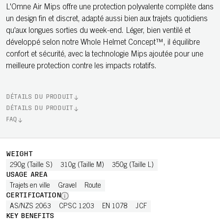
L'Omne Air Mips offre une protection polyvalente complète dans
un design fin et discret, adapté aussi bien aux trajets quotidiens
qu'aux longues sorties du week-end. Léger, bien ventilé et
développé selon notre Whole Helmet Concept™, il équilibre
confort et sécurité, avec la technologie Mips ajoutée pour une
meilleure protection contre les impacts rotatifs.
DÉTAILS DU PRODUIT
DÉTAILS DU PRODUIT
FAQ
WEIGHT
290g (Taille S)
310g (Taille M)
350g (Taille L)
USAGE AREA
Trajets en ville
Gravel
Route
CERTIFICATION
AS/NZS 2063
CPSC 1203
EN 1078
JCF
KEY BENEFITS