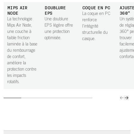
et confortable.
confort,
MIPS AIR
DOUBLURE
COQUE EN PC
AJUST
contrib
NODE
EPS
360°
La coque en PC
amélior
La technologie
Une doublure
Un syst
renforce
protect
Mips Air Node,
EPS légère offre
de régla
l'intégrité
contre 
une couche à
une protection
360° pe
structurelle du
impacts
faible friction
optimisée.
trouver
casque.
rotation
laminée à la base
facilem
du rembourrage
ajusteme
de confort,
conforta
améliore la
protection contre
les impacts
rotatifs.