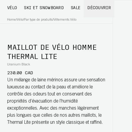
VÉLO
SKI ET SNOWBOARD
SALE
DÉCOUVRIR
Home
/
Vélo
/
Par type de produits
/
Vêtements Vélo
MAILLOT DE VÉLO HOMME
THERMAL LITE
Uranium Black
230.00 CAD
Un mélange de laine mérinos assure une sensation
luxueuse au contact de la peau et améliore le
contrôle des odeurs tout en conservant des
propriétés d’évacuation de l’humidité
exceptionnelles. Avec des manches légèrement
plus longues que celles de nos autres maillots, le
Thermal Lite présente un style classique et raffiné.