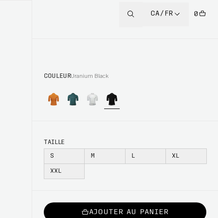
CA/FR
0
COULEUR
Uranium Black
TAILLE
S
M
L
XL
XXL
AJOUTER AU PANIER