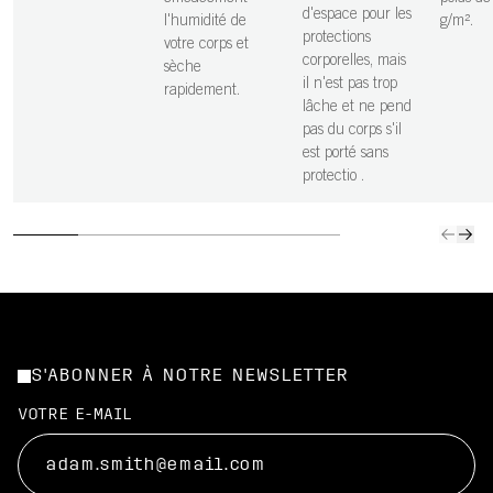
d'espace pour les
l'humidité de
g/m².
protections
votre corps et
corporelles, mais
sèche
il n'est pas trop
rapidement.
lâche et ne pend
pas du corps s'il
est porté sans
protectio .
S'ABONNER À NOTRE NEWSLETTER
VOTRE E-MAIL