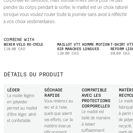
corporelle en dessous, mais suffisamment serré pour ne pas
pendre du corps pendant la sortie, le maillot est un choix naturel
lorsque vous voulez rouler toute la journée sans avoir à réfléchir
à vos choix vestimentaires.
COMBINE WITH
BOXER VÉLO RE-CYCLE
MAILLOT VTT HOMME MOTION
T-SHIRT VT
110.00 CAD
AIR MANCHES LONGUES
REFORM LIG
120.00 CAD
80.00 CAD
DÉTAILS DU PRODUIT
LÉGER
SÉCHAGE
COMPATIBLE
MATÉR
RAPIDE
AVEC LES
RECYC
La maille légère
PROTECTIONS
Vous resterez au
Le maill
en polyester
CORPORELLES
sec et à l'aise,
fabriqué
permet au maillot
Le maillot est
quels que soient
à parti
d'être léger, aéré
taillé de manière
vos efforts, car la
de polye
et confortable.
à laisser
matière évacue
recyclé,
suffisamment
efficacement
poids d