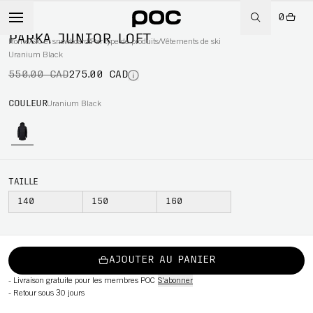
0
-50%
PARKA JUNIOR LOFT
Home
/
Ski et snowboard
/
Par type de produits
/
Vêtements de ski
Uranium Black
550.00 CAD
275.00 CAD
WBOARD
COULEUR
Uranium Black
TAILLE
140
150
160
AJOUTER AU PANIER
-
Livraison gratuite pour les membres POC
S'abonner
-
Retour sous 30 jours