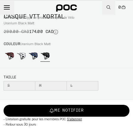
0
-40%
CASQUE VTT KORTAL
Home
/
Vélo
/
Par type de produits
/
Casques de Vélo
Uranium Black Matt
290.00 CAD
174.00 CAD
WBOARD
COULEUR
Uranium Black Matt
TAILLE
S
M
L
ME NOTIFIER
-
Livraison gratuite pour les membres POC
S'abonner
-
Retour sous 30 jours