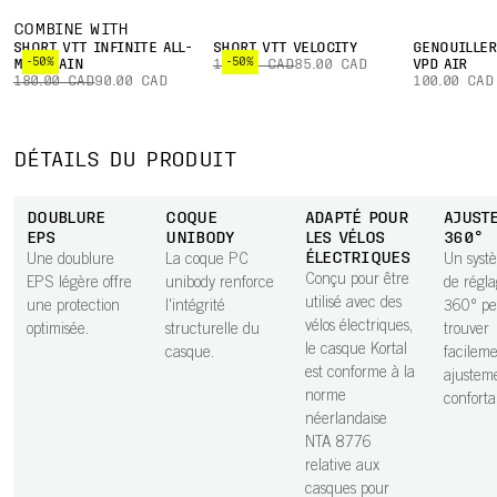
COMBINE WITH
SHORT VTT INFINITE ALL-
SHORT VTT VELOCITY
GENOUILLÈR
-50%
-50%
MOUNTAIN
170.00 CAD
85.00 CAD
VPD AIR
180.00 CAD
90.00 CAD
100.00 CAD
DÉTAILS DU PRODUIT
DOUBLURE
COQUE
ADAPTÉ POUR
AJUST
EPS
UNIBODY
LES VÉLOS
360°
ÉLECTRIQUES
Une doublure
La coque PC
Un syst
Conçu pour être
EPS légère offre
unibody renforce
de régla
utilisé avec des
une protection
l'intégrité
360° pe
vélos électriques,
optimisée.
structurelle du
trouver
le casque Kortal
casque.
facilem
est conforme à la
ajusteme
norme
conforta
néerlandaise
NTA 8776
relative aux
casques pour