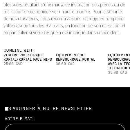
blessures résultant d'une mauvaise installation des pièces ou de
l'utilisation de cette pièce sur un autre modèle. Pour la sécurité
de nos utilisateurs, nous recommandons de toujours remplacer
votre casque tous les 3 à 5 ans, en fonction de son utilisation, et
en particulier si votre casque a été impliqué dans un accident.
COMBINE WITH
VISIÈRE POUR CASQUE
ÉQUIPEMENT DE
ÉQUIPEMENT
KORTAL/KORTAL RACE MIPS
REMBOURRAGE KORTAL
REMBOURRAG
25.00 CAD
30.00 CAD
AVEC LA TE
TECHNOLOGI
35.00 CAD
S'ABONNER À NOTRE NEWSLETTER
VOTRE E-MAIL