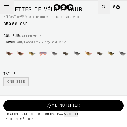
0
LUNETTES DE VÉLO DEVOUR
Uranium Black
Home
/
Vélo
/
Par type de produits
/
Lunettes de soleil vélo
350.00 CAD
WBOARD
COULEUR
Uranium Black
ÉCRAN
Clarity Road/Partly Sunny Gold Cat. 2
TAILLE
ONE SIZE
ME NOTIFIER
-
Livraison gratuite pour les membres POC
S'abonner
-
Retour sous 30 jours