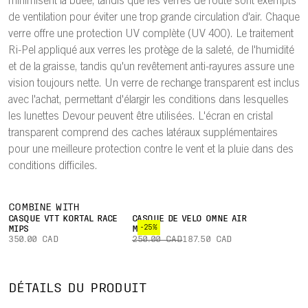
minimisent la buée, tandis que les verres de route sont exempts
de ventilation pour éviter une trop grande circulation d'air. Chaque
verre offre une protection UV complète (UV 400). Le traitement
Ri-Pel appliqué aux verres les protège de la saleté, de l'humidité
et de la graisse, tandis qu'un revêtement anti-rayures assure une
vision toujours nette. Un verre de rechange transparent est inclus
avec l'achat, permettant d'élargir les conditions dans lesquelles
les lunettes Devour peuvent être utilisées. L'écran en cristal
transparent comprend des caches latéraux supplémentaires
pour une meilleure protection contre le vent et la pluie dans des
conditions difficiles.
COMBINE WITH
CASQUE VTT KORTAL RACE
CASQUE DE VÉLO OMNE AIR
-25%
MIPS
MIPS
TRAIT
350.00 CAD
250.00 CAD
187.50 CAD
BRANCHES
RI-
RÉGLABLES
CONÇU POUR
AN
(LONGUEUR
UN CHAMP DE
ÉCRAN
SALIS
ET
VISION
POC
E
DÉTAILS DU PRODUIT
ADHÉRENCE)
EXCEPTIONNEL
CLARITY
DÉPE