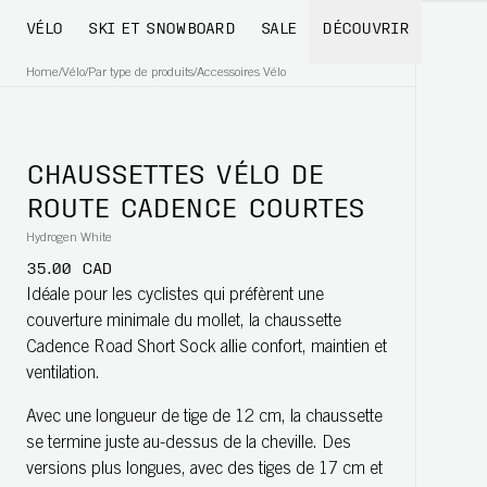
VÉLO
SKI ET SNOWBOARD
SALE
DÉCOUVRIR
Home
/
Vélo
/
Par type de produits
/
Accessoires Vélo
CHAUSSETTES VÉLO DE
ROUTE CADENCE COURTES
Hydrogen White
35.00 CAD
Idéale pour les cyclistes qui préfèrent une
couverture minimale du mollet, la chaussette
Cadence Road Short Sock allie confort, maintien et
ventilation.
Avec une longueur de tige de 12 cm, la chaussette
se termine juste au-dessus de la cheville. Des
versions plus longues, avec des tiges de 17 cm et