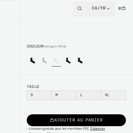
CA/FR
0
COULEUR
Hydrogen White
TAILLE
S
M
L
XL
AJOUTER AU PANIER
-
Livraison gratuite pour les membres POC
S'abonner