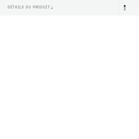
DÉTAILS DU PRODUIT
WEIGHT
PR
30g (Taille M)
NUMÉRO D'ARTICLE
PC651641001