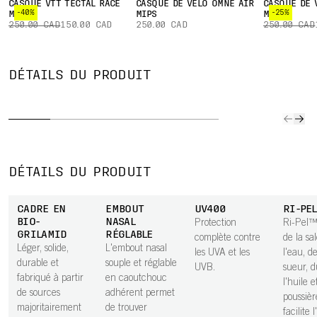
CASQUE VTT TECTAL RACE
CASQUE DE VÉLO OMNE AIR
CASQUE DE 
-40%
-25%
MIPS
MIPS
MIPS
250.00 CAD
150.00 CAD
250.00 CAD
250.00 CAD
TRAIT
BRANCHES
CHARNIÈRES
VERRE
AN
DÉTAILS DU PRODUIT
AJUSTABLES
SNAP
CLARITY
RAY
Les charnières
Réglé pour
Garde l
Des branches
à encliquetage
offrir les
exempt
ajustables en
permettent aux
meilleures
défauts
caoutchouc
branches de se
performances
affecten
adhérent
détacher du
visuelles dans
DÉTAILS DU PRODUIT
assurent un
verre en cas de
des conditions
maintien sûr et
chute, afin de
spécifiques, le
CADRE EN
EMBOUT
UV400
RI-PE
un ajustement
limiter les
verre Clarity de
BIO-
NASAL
Protection
Ri-Pel™
confortable.
dommages. Elles
POC maintient
GRILAMID
RÉGLABLE
complète contre
de la sa
se
votre vision au
Léger, solide,
L'embout nasal
les UVA et les
l'eau, de
réenclenchent
plus net, vous
durable et
souple et réglable
UVB.
sueur, d
facilement en
permettant de
fabriqué à partir
en caoutchouc
l'huile e
place.
prendre des
de sources
adhérent permet
poussièr
décisions plus
majoritairement
de trouver
facilite 