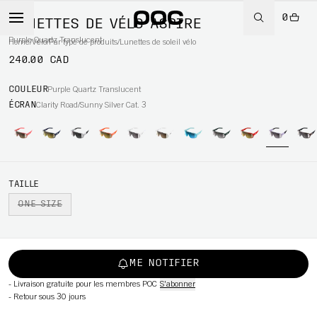
0
LUNETTES DE VÉLO ASPIRE
Purple Quartz Translucent
Home
/
Vélo
/
Par type de produits
/
Lunettes de soleil vélo
240.00 CAD
WBOARD
COULEUR
Purple Quartz Translucent
ÉCRAN
Clarity Road/Sunny Silver Cat. 3
TAILLE
ONE SIZE
ME NOTIFIER
-
Livraison gratuite pour les membres POC
S'abonner
-
Retour sous 30 jours