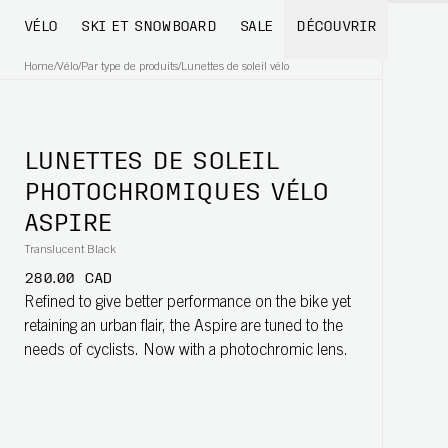
VÉLO
SKI ET SNOWBOARD
SALE
DÉCOUVRIR
Home
/
Vélo
/
Par type de produits
/
Lunettes de soleil vélo
LUNETTES DE SOLEIL
PHOTOCHROMIQUES VÉLO
ASPIRE
Translucent Black
280.00 CAD
Refined to give better performance on the bike yet
retaining an urban flair, the Aspire are tuned to the
needs of cyclists. Now with a photochromic lens.