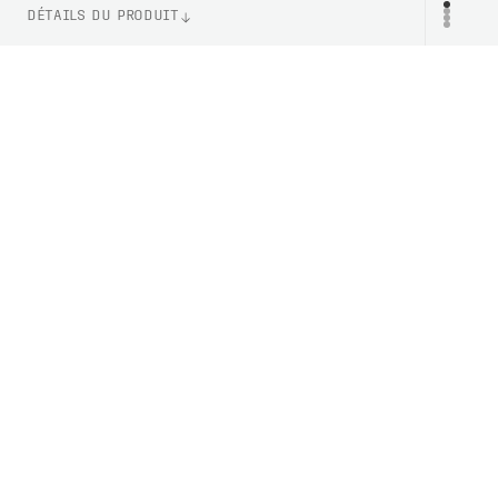
DÉTAILS DU PRODUIT
WEIGHT
PR
42g (Taille unique)
NUMÉRO D'ARTICLE
ASP20169625