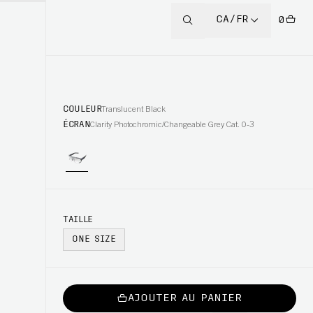
CA/FR
0
COULEUR
Translucent Black
ÉCRAN
Clarity Photochromic/Changeable Grey Cat. 0-3
TAILLE
ONE SIZE
AJOUTER AU PANIER