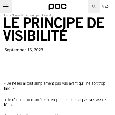
0
Home
/
Journal
/
The principle of visibility
LE PRINCIPE DE
VISIBILITÉ
WBOARD
September 15, 2023
« Je ne les ai tout simplement pas vus avant qu’il ne soit trop
tard. »
« Je n’ai pas pu m’arrêter à temps ; je ne les ai pas vus assez
tôt. »