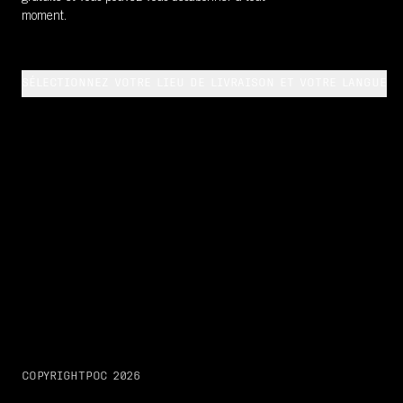
moment.
SÉLECTIONNEZ VOTRE LIEU DE LIVRAISON ET VOTRE LANGUE
COPYRIGHT
POC
2026