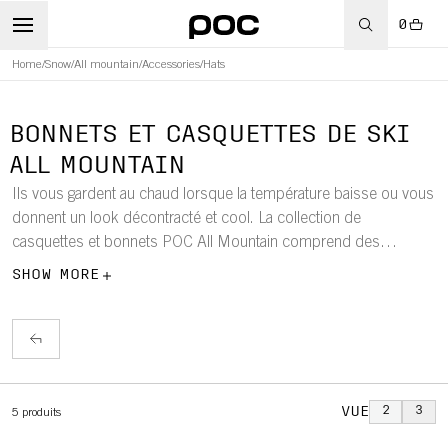
0
Home
/
Snow
/
All mountain
/
Accessories
/
Hats
WBOARD
BONNETS ET CASQUETTES DE SKI
ALL MOUNTAIN
Ils vous gardent au chaud lorsque la température baisse ou vous
donnent un look décontracté et cool. La collection de
casquettes et bonnets POC All Mountain comprend des
bonnets, des bandeaux et des casquettes fonctionnels et
SHOW MORE
élégants.
VUE
2
3
5
produits