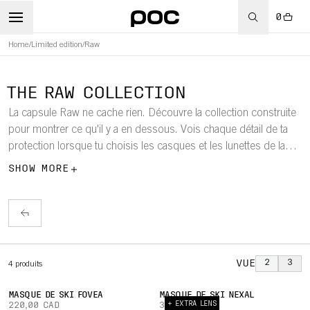
0
Home
/
Limited edition
/
Raw
WBOARD
THE RAW COLLECTION
La capsule Raw ne cache rien. Découvre la collection construite
pour montrer ce qu'il y a en dessous. Vois chaque détail de ta
protection lorsque tu choisis les casques et les lunettes de la
collection Raw Capsule.
SHOW MORE
VUE
2
3
4
produits
MASQUE DE SKI FOVEA
MASQUE DE SKI NEXAL
+ EXTRA LENS
220,00 CAD
310,00 CAD