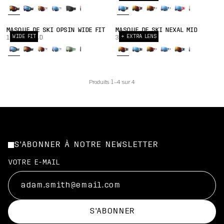
MASQUE DE SKI OPSIN WIDE FIT
MASQUE DE SKI NEXAL MID
WIDE FIT
+ EXTRA LENS
180,00 CAD
310,00 CAD
Produits 1–4 sur 4
S'ABONNER À NOTRE NEWSLETTER
VOTRE E-MAIL
S'ABONNER