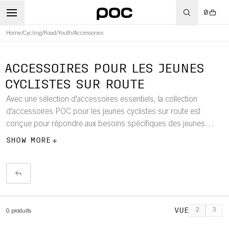
0
Home
/
Cycling
/
Road
/
Youth
/
Accessories
WBOARD
ACCESSOIRES POUR LES JEUNES
CYCLISTES SUR ROUTE
Avec une sélection d'accessoires essentiels, la collection
d'accessoires POC pour les jeunes cyclistes sur route est
conçue pour répondre aux besoins spécifiques des jeunes
cyclistes. Découvrez des gants, des chaussettes, des bonnets
SHOW MORE
et des casquettes compatibles avec les casques et de haute
performance pour les jeunes cyclistes de route.
VUE
2
3
0
produits