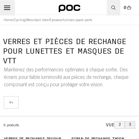
0
Home
/
Cycling
/
Mountain bike
/
Eyewear
/
Lenses spare parts
WBOARD
VERRES ET PIÈCES DE RECHANGE
POUR LUNETTES ET MASQUES DE
VTT
Maintenez des performances optimales à chaque sortie. Des
écrans pour faible luminosité aux pièces de rechange, chaque
composant est conçu pour protéger votre vision.
VUE
2
3
6
produits