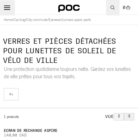
0
Home
/
Cycling
/
City commute
/
Eyewear
/
Lenses spare parts
WBOARD
VERRES ET PIÈCES DÉTACHÉES
POUR LUNETTES DE SOLEIL DE
VÉLO DE VILLE
Une protection quotidienne toujours nette. Gardez vos lunettes
de ville prêtes pour tous vos trajets.
VUE
2
3
1
produits
ÉCRAN DE RECHANGE ASPIRE
140,00 CAD