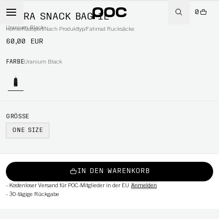
0
ULTRA SNACK BAG 1L
Uranium Black
Home
/
Radsport
/
Nach Produkttyp
/
Fahrrad Rucksäcke
60,00 EUR
RT
FARBE
Uranium Black
GRÖSSE
ONE SIZE
IN DEN WARENKORB
-
Kostenloser Versand für POC-Mitglieder in der EU
Anmelden
-
30-tägige Rückgabe