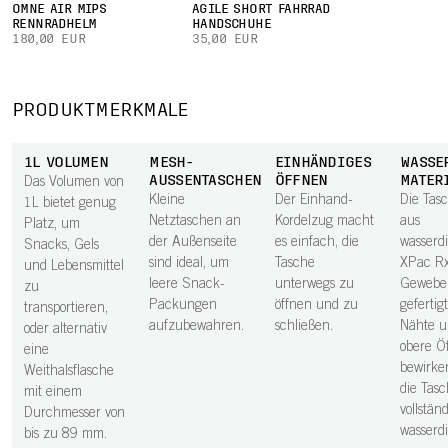
OMNE AIR MIPS
AGILE SHORT FAHRRAD
RENNRADHELM
HANDSCHUHE
180,00 EUR
35,00 EUR
PRODUKTMERKMALE
1L VOLUMEN
MESH-
EINHÄNDIGES
WASSE
AUSSENTASCHEN
ÖFFNEN
MATER
Das Volumen von
Kleine
Der Einhand-
Die Tasc
1L bietet genug
Netztaschen an
Kordelzug macht
aus
Platz, um
der Außenseite
es einfach, die
wasserd
Snacks, Gels
sind ideal, um
Tasche
XPac R
und Lebensmittel
leere Snack-
unterwegs zu
Gewebe
zu
Packungen
öffnen und zu
gefertigt
transportieren,
aufzubewahren.
schließen.
Nähte u
oder alternativ
obere Ö
eine
bewirken
Weithalsflasche
die Tasc
mit einem
vollstän
Durchmesser von
wasserdi
bis zu 89 mm.