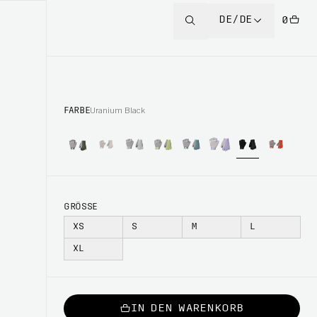
DE/DE
0
FARBE
Uranium Black
GRÖSSE
XS
S
M
L
XL
IN DEN WARENKORB