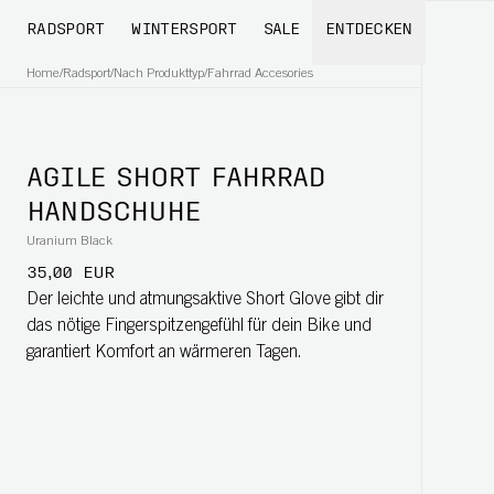
RADSPORT
WINTERSPORT
SALE
ENTDECKEN
Home
/
Radsport
/
Nach Produkttyp
/
Fahrrad Accesories
AGILE SHORT FAHRRAD
HANDSCHUHE
Uranium Black
35,00 EUR
Der leichte und atmungsaktive Short Glove gibt dir
das nötige Fingerspitzengefühl für dein Bike und
garantiert Komfort an wärmeren Tagen.