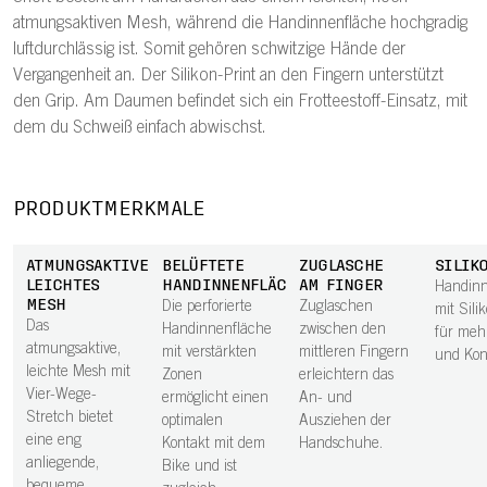
atmungsaktiven Mesh, während die Handinnenfläche hochgradig
luftdurchlässig ist. Somit gehören schwitzige Hände der
Vergangenheit an. Der Silikon-Print an den Fingern unterstützt
den Grip. Am Daumen befindet sich ein Frotteestoff-Einsatz, mit
dem du Schweiß einfach abwischst.
PRODUKTMERKMALE
ATMUNGSAKTIVES,
BELÜFTETE
ZUGLASCHE
SILIK
LEICHTES
HANDINNENFLÄCHE
AM FINGER
Handinn
MESH
Die perforierte
Zuglaschen
mit Sili
Das
Handinnenfläche
zwischen den
für meh
atmungsaktive,
mit verstärkten
mittleren Fingern
und Kont
leichte Mesh mit
Zonen
erleichtern das
Vier-Wege-
ermöglicht einen
An- und
Stretch bietet
optimalen
Ausziehen der
eine eng
Kontakt mit dem
Handschuhe.
anliegende,
Bike und ist