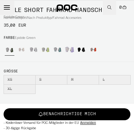
0
AGILE SHORT FAHRRAD HANDSCHUHE
Epidote Green
Home
/
Radsport
/
Nach Produkttyp
/
Fahrrad Accesories
35,00 EUR
RT
FARBE
Epidote Green
GRÖSSE
XS
S
M
L
XL
BENACHRICHTIGE MICH
-
Kostenloser Versand für POC-Mitglieder in der EU
Anmelden
-
30-tägige Rückgabe