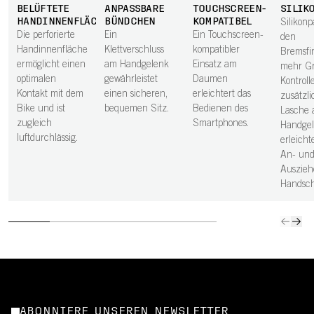
BELÜFTETE
ANPASSBARE
TOUCHSCREEN-
SILIK
HANDINNENFLÄCHE
BÜNDCHEN
KOMPATIBEL
Silikonp
Die perforierte
Ein
Ein Touchscreen-
den
Handinnenfläche
Klettverschluss
kompatibler
Bremsfi
ermöglicht einen
am Handgelenk
Einsatz am
mehr Gr
optimalen
gewährleistet
Daumen
Kontroll
Kontakt mit dem
einen sicheren,
erleichtert das
zusätzli
Bike und ist
bequemen Sitz.
Bedienen des
Lasche
zugleich
Smartphones.
Handge
luftdurchlässig.
erleicht
An- un
Auszieh
Handsc
ABONNIERE UNSEREN NEWSLETTER