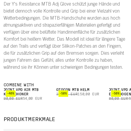
Der Y's Resistance MTB Adj Glove schützt junge Hände und
bietet dennoch volle Kontrolle und Grip bei einer Vielzahl von
Wetterbedingungen. Die MTB-Handschuhe wurden aus hoch
atmungsaktiven und strapazierfähigen Materialien gefertigt und
verfügen über eine belüftete Handinnenfläche für zusätzlichen
Komfort bei heißem Wetter. Das Modell ist ideal für längere Tage
auf den Trails und verfügt über Silikon-Patches an den Fingern,
die für zusätzlichen Grip auf den Bremsen sorgen. Dies verleiht
jungen Fahrern das Gefühl, alles unter Kontrolle zu haben,
während sie ihr Können unter schwierigen Bedingungen testen.
COMBINE WITH
JOINT VPD AIR MTB
OTOCON MTB HELM
JOINT VPD 
-40%
-50%
-50%
KNIESCHONER
300,00 EUR
150,00 EUR
ELLENBOGE
90,00 EUR
54,00 EUR
80,00 EUR
4
PRODUKTMERKMALE