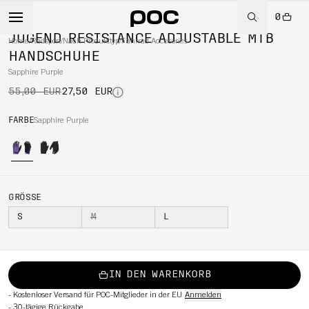
0
-50%
JUGEND RESISTANCE ADJUSTABLE MTB
Home
/
Radsport
/
Nach Produkttyp
/
Fahrrad Accesories
HANDSCHUHE
Sapphire Purple
RT
55,00 EUR
27,50 EUR
FARBE
Sapphire Purple
GRÖSSE
S
M
L
IN DEN WARENKORB
-
Kostenloser Versand für POC-Mitglieder in der EU
Anmelden
-
30-tägige Rückgabe