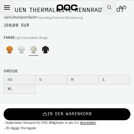
0
FRAUEN THERMAL LITE RENNRADTRIKOT
Light Sandstone Beige
Home
/
Radsport
/
Nach Produkttyp
/
Fahrrad Bekleidung
160,00 EUR
RT
FARBE
Light Sandstone Beige
GRÖSSE
XS
S
M
L
XL
IN DEN WARENKORB
-
Kostenloser Versand für POC-Mitglieder in der EU
Anmelden
-
30-tägige Rückgabe