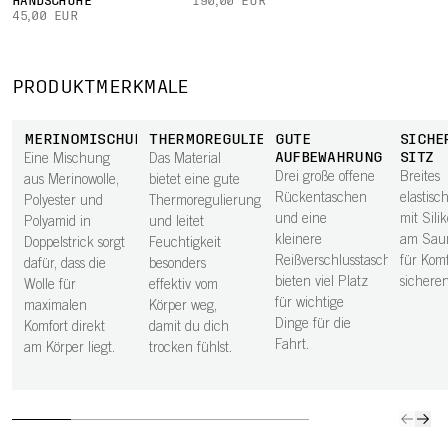
HANDSCHUHE
190,00 EUR
45,00 EUR
PRODUKTMERKMALE
MERINOMISCHUNG
THERMOREGULIERUNG
GUTE
SICHE
AUFBEWAHRUNG
SITZ
Eine Mischung
Das Material
Drei große offene
Breites
aus Merinowolle,
bietet eine gute
Rückentaschen
elastisc
Polyester und
Thermoregulierung
und eine
mit Sili
Polyamid in
und leitet
kleinere
am Saum
Doppelstrick sorgt
Feuchtigkeit
Reißverschlusstasche
für Kom
dafür, dass die
besonders
bieten viel Platz
sicheren
Wolle für
effektiv vom
für wichtige
maximalen
Körper weg,
Dinge für die
Komfort direkt
damit du dich
Fahrt.
am Körper liegt.
trocken fühlst.