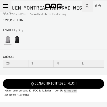
0
FRAUEN MONTREAL FAHRRAD WESTE
Alloy Grey
Home
/
Radsport
/
Nach Produkttyp
/
Fahrrad Bekleidung
120,00 EUR
RT
FARBE
Alloy Grey
GRÖSSE
XS
S
M
L
BENACHRICHTIGE MICH
-
Kostenloser Versand für POC-Mitglieder in der EU
Anmelden
-
30-tägige Rückgabe