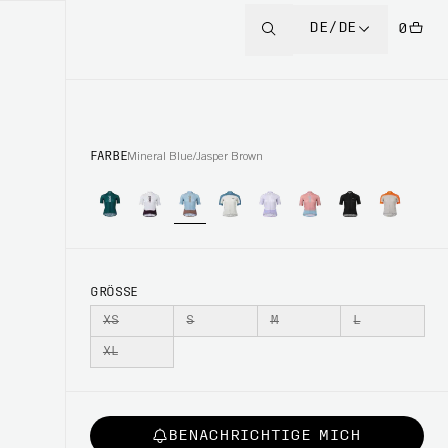
DE/DE
0
FARBE
Mineral Blue/Jasper Brown
GRÖSSE
XS
S
M
L
XL
BENACHRICHTIGE MICH