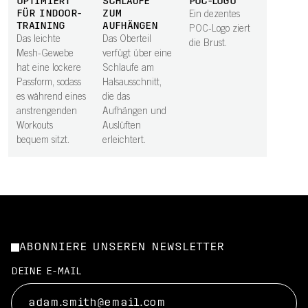
OPTIMIERT
SCHLAUFE
POC-LOGO
FÜR INDOOR-
ZUM
Ein dezentes
TRAINING
AUFHÄNGEN
POC-Logo ziert
Das leichte
Das Oberteil
die Brust.
Mesh-Gewebe
verfügt über eine
hat eine lockere
Schlaufe am
Passform, sodass
Halsausschnitt,
es während eines
die das
anstrengenden
Aufhängen und
Workouts
Auslüften
bequem sitzt.
erleichtert.
ABONNIERE UNSEREN NEWSLETTER
DEINE E-MAIL