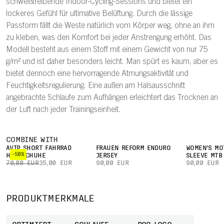
schweißtreibende Indoor-Cycling-Sessions und bietet ein
lockeres Gefühl für ultimative Belüftung. Durch die lässige
Passform fällt die Weste natürlich vom Körper weg, ohne an ihm
zu kleben, was den Komfort bei jeder Anstrengung erhöht. Das
Modell besteht aus einem Stoff mit einem Gewicht von nur 75
g/m² und ist daher besonders leicht. Man spürt es kaum, aber es
bietet dennoch eine hervorragende Atmungsaktivität und
Feuchtigkeitsregulierung. Eine außen am Halsausschnitt
angebrachte Schlaufe zum Aufhängen erleichtert das Trocknen an
der Luft nach jeder Trainingseinheit.
COMBINE WITH
AVIP SHORT FAHRRAD
FRAUEN REFORM ENDURO
WOMEN'S MO
-50%
HANDSCHUHE
JERSEY
SLEEVE MTB
70,00 EUR
35,00 EUR
90,00 EUR
90,00 EUR
PRODUKTMERKMALE