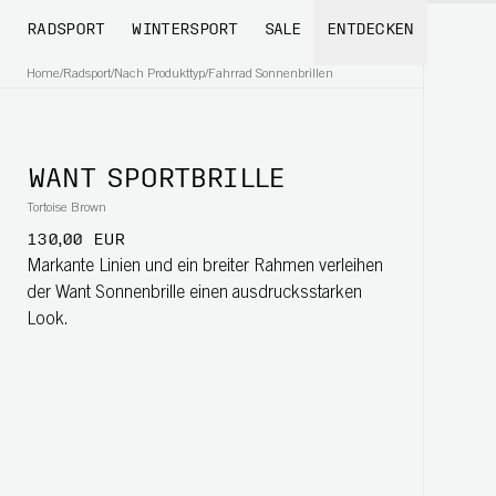
RADSPORT
WINTERSPORT
SALE
ENTDECKEN
Home
/
Radsport
/
Nach Produkttyp
/
Fahrrad Sonnenbrillen
WANT SPORTBRILLE
Tortoise Brown
130,00 EUR
Markante Linien und ein breiter Rahmen verleihen
der Want Sonnenbrille einen ausdrucksstarken
Look.