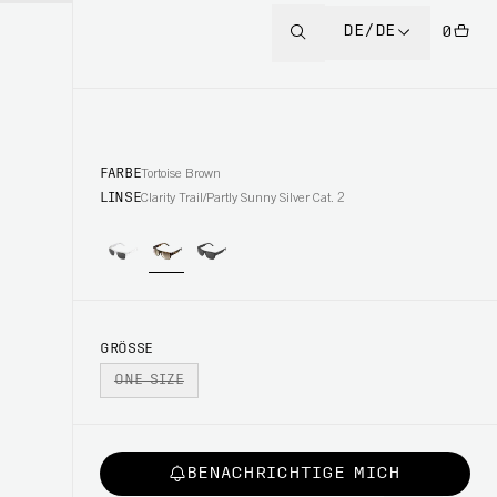
DE/DE
0
FARBE
Tortoise Brown
LINSE
Clarity Trail/Partly Sunny Silver Cat. 2
GRÖSSE
ONE SIZE
BENACHRICHTIGE MICH