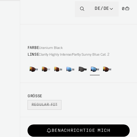
DE/DE
0
FARBE
Uranium Black
LINSE
Clarity Highly Intense/Partly Sunny Blue Cat. 2
GRÖSSE
REGULAR FIT
BENACHRICHTIGE MICH