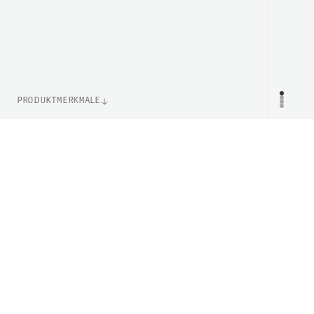
PRODUKTMERKMALE
WEIGHT
PR
172g (Einheitsgröße)
LENS TECHNOLOGY
Clarity By POC
ARTIKELNUMMER
PC408308702