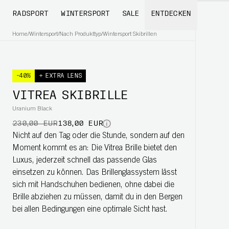
RADSPORT
WINTERSPORT
SALE
ENTDECKEN
Home
/
Wintersport
/
Nach Produkttyp
/
Wintersport Skibrillen
-40%
+ EXTRA LENS
VITREA SKIBRILLE
Uranium Black
230,00 EUR
138,00 EUR
Nicht auf den Tag oder die Stunde, sondern auf den
Moment kommt es an: Die Vitrea Brille bietet den
Luxus, jederzeit schnell das passende Glas
einsetzen zu können. Das Brillenglassystem lässt
sich mit Handschuhen bedienen, ohne dabei die
Brille abziehen zu müssen, damit du in den Bergen
bei allen Bedingungen eine optimale Sicht hast.