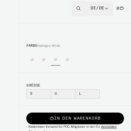
DE/DE
0
FARBE
Hydrogen White
GRÖSSE
S
M
L
IN DEN WARENKORB
-
Kostenloser Versand für POC-Mitglieder in der EU
Anmelden