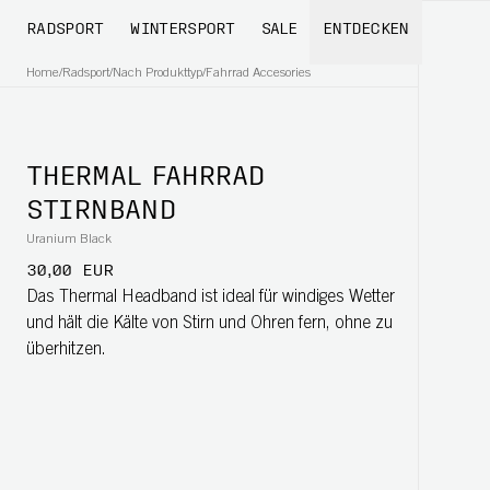
RADSPORT
WINTERSPORT
SALE
ENTDECKEN
Home
/
Radsport
/
Nach Produkttyp
/
Fahrrad Accesories
THERMAL FAHRRAD
STIRNBAND
Uranium Black
30,00 EUR
Das Thermal Headband ist ideal für windiges Wetter
und hält die Kälte von Stirn und Ohren fern, ohne zu
überhitzen.