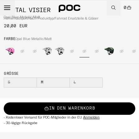
0
TECTAL VISIER
Opal Blue Metallic/Matt
Home
/
Radsport
/
Nach Produkttyp
/
Fahrrad Ersatzteile & Gläser
20,00 EUR
FARBE
Opal Blue Metallic/Matt
RT
GRÖSSE
S
M
L
IN DEN WARENKORB
-
Kostenloser Versand für POC-Mitglieder in der EU
Anmelden
-
30-tägige Rückgabe