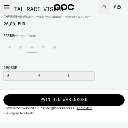
0
TECTAL RACE VISIER
Hydrogen White
Home
/
Radsport
/
Nach Produkttyp
/
Fahrrad Ersatzteile & Gläser
20,00 EUR
FARBE
Hydrogen White
RT
GRÖSSE
S
M
L
IN DEN WARENKORB
-
Kostenloser Versand für POC-Mitglieder in der EU
Anmelden
-
30-tägige Rückgabe