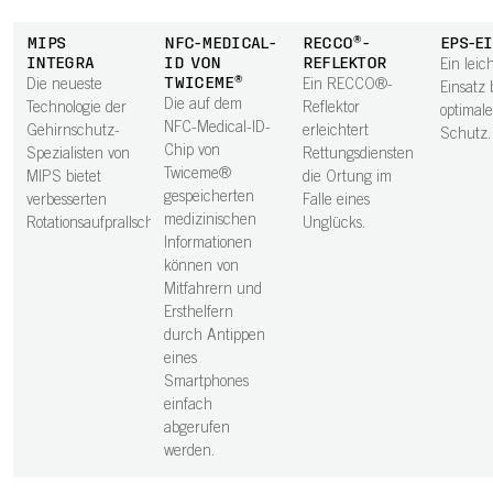
MIPS
NFC-MEDICAL-
RECCO®-
EPS-E
INTEGRA
ID VON
REFLEKTOR
Ein leic
TWICEME®
Die neueste
Ein RECCO®-
Einsatz 
Die auf dem
Technologie der
Reflektor
optimal
NFC-Medical-ID-
Gehirnschutz-
erleichtert
Schutz.
Chip von
Spezialisten von
Rettungsdiensten
Twiceme®
MIPS bietet
die Ortung im
gespeicherten
verbesserten
Falle eines
medizinischen
Rotationsaufprallschutz.
Unglücks.
Informationen
können von
Mitfahrern und
Ersthelfern
durch Antippen
eines
Smartphones
einfach
abgerufen
werden.