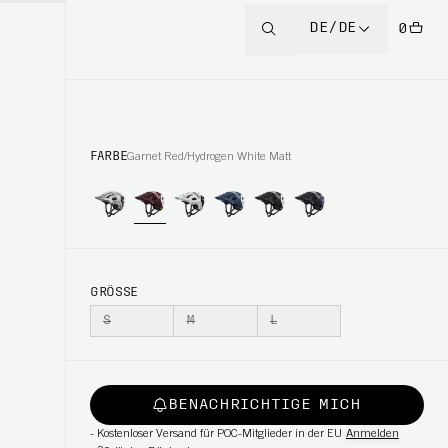
DE/DE
0
FARBE
Garnet Red/Hydrogen White Matt
GRÖSSE
S
M
L
BENACHRICHTIGE MICH
-
Kostenloser Versand für POC-Mitglieder in der EU
Anmelden