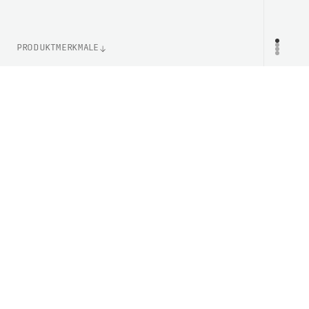
PRODUKTMERKMALE
WEIGHT
PR
380g (Größe M)
CERTIFICATION
EN 1078
ARTIKELNUMMER
PC105808449