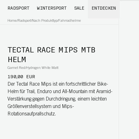
RADSPORT
WINTERSPORT
SALE
ENTDECKEN
Home
/
Radsport
/
Nach Produkttyp
/
Fahrradhelme
TECTAL RACE MIPS MTB
HELM
Garnet Red/Hydrogen White Matt
190,00 EUR
Der Tectal Race Mips ist ein fortschrittlicher Bike-
Helm für Trail, Enduro und All-Mountain mit Aramid-
Verstärkung gegen Durchdringung, einem leichten
Größenverstellsystem und Mips-
Rotationsaufprallschutz.