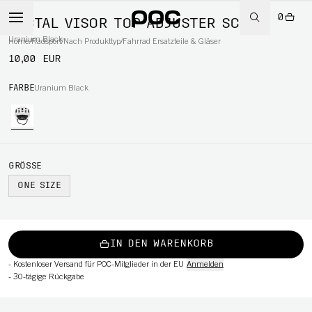
0
TECTAL VISOR TOP ADJUSTER SCREW
Uranium Black
Home
/
Radsport
/
Nach Produkttyp
/
Fahrrad Ersatzteile & Gläser
10,00 EUR
RT
FARBE
Uranium Black
GRÖSSE
ONE SIZE
IN DEN WARENKORB
-
Kostenloser Versand für POC-Mitglieder in der EU
Anmelden
-
30-tägige Rückgabe