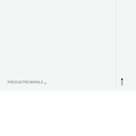
PRODUKTMERKMALE
ARTIKELNUMMER
PR
PC105051723