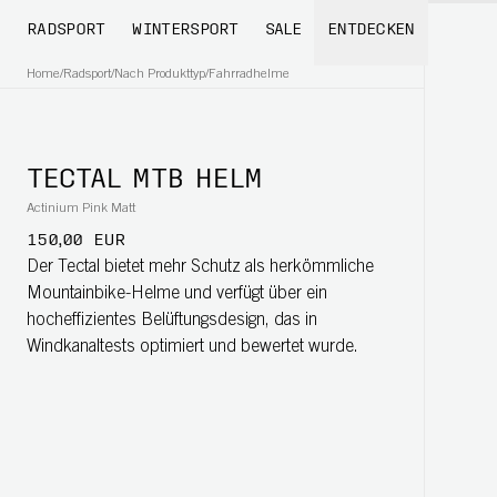
RADSPORT
WINTERSPORT
SALE
ENTDECKEN
Home
/
Radsport
/
Nach Produkttyp
/
Fahrradhelme
TECTAL MTB HELM
Actinium Pink Matt
150,00 EUR
Der Tectal bietet mehr Schutz als herkömmliche
Mountainbike-Helme und verfügt über ein
hocheffizientes Belüftungsdesign, das in
Windkanaltests optimiert und bewertet wurde.