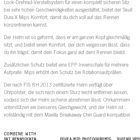
Lock-Drehrad-Verstellsystem für einen komplett sicheren Sitz
bei sehr hohen Geschwindigkeiten ausgestattet, bietet der Skull
Dura X Mips Komfort, damit du dich voll auf das Rennen
konzentrieren kannst.
Der Helm ist so geformt, dass er am ganzen Kopf gleichmäßig
sitzt, und bietet einen Komfort, der dich vergessen lässt, dass
du ihn trägst, damit dein Fokus ganz auf dem Rennen bleibt.
Zusätzlichen Schutz bietet eine EPP-Innenschale für mehrere
Aufpralle. Mips erhöht den Schutz bei Rotationsaufprällen.
Der nach FIS RH 2013 zertifizierte Helm verfügt über
Ohrpolster, die sich nach einem Sturz leicht entfernen lassen,
sodass sich der Helm sicherer abnehmen lässt. Ohrkammern
unterstützen ein besseres Gleichgewicht, und der Helm ist
vollständig mit dem Maxilla Breakaway Chin Guard kompatibel.
COMBINE WITH
SKI RENNSOCKEN
FOVEA MID PHOTOCHROMIC
JUGEND VPD