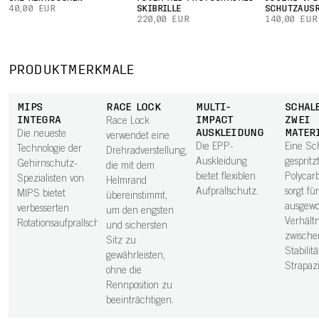
40,00 EUR
SKIBRILLE
SCHUTZAUS
220,00 EUR
140,00 EUR
PRODUKTMERKMALE
MIPS
RACE LOCK
MULTI-
SCHAL
INTEGRA
IMPACT
ZWEI
Race Lock
AUSKLEIDUNG
MATER
Die neueste
verwendet eine
Die EPP-
Eine Sc
Technologie der
Drehradverstellung,
Auskleidung
gesprit
Gehirnschutz-
die mit dem
bietet flexiblen
Polycar
Spezialisten von
Helmrand
Aufprallschutz.
sorgt fü
MIPS bietet
übereinstimmt,
ausgew
verbesserten
um den engsten
Verhältn
Rotationsaufprallschutz.
und sichersten
zwische
Sitz zu
Stabilit
gewährleisten,
Strapazi
ohne die
Rennposition zu
beeinträchtigen.