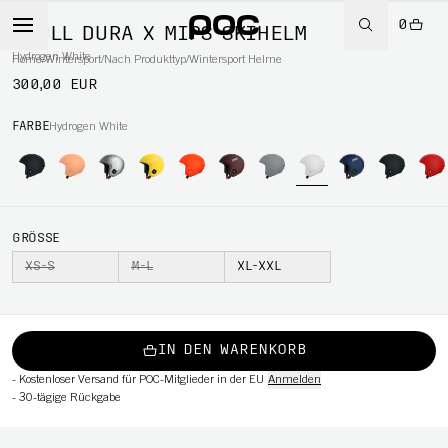
0
SKULL DURA X MIPS SKIHELM
Hydrogen White
Home
/
Wintersport
/
Nach Produkttyp
/
Wintersport Helme
300,00 EUR
RT
FARBE
Hydrogen White
GRÖSSE
XS-S
M-L
XL-XXL
IN DEN WARENKORB
-
Kostenloser Versand für POC-Mitglieder in der EU
Anmelden
-
30-tägige Rückgabe