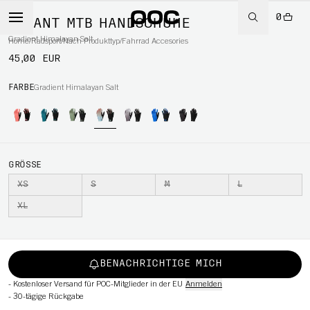
0
SAVANT MTB HANDSCHUHE
Gradient Himalayan Salt
Home
/
Radsport
/
Nach Produkttyp
/
Fahrrad Accesories
45,00 EUR
RT
FARBE
Gradient Himalayan Salt
GRÖSSE
XS
S
M
L
XL
BENACHRICHTIGE MICH
-
Kostenloser Versand für POC-Mitglieder in der EU
Anmelden
-
30-tägige Rückgabe