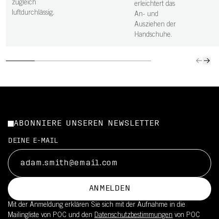
zugleich
erleichtert das
luftdurchlässig.
An- und
Ausziehen der
Handschuhe.
ABONNIERE UNSEREN NEWSLETTER
DEINE E-MAIL
ANMELDEN
Mit der Anmeldung erklären Sie sich mit der Aufnahme in die
Mailingliste von POC und den
Datenschutzbestimmungen
von POC