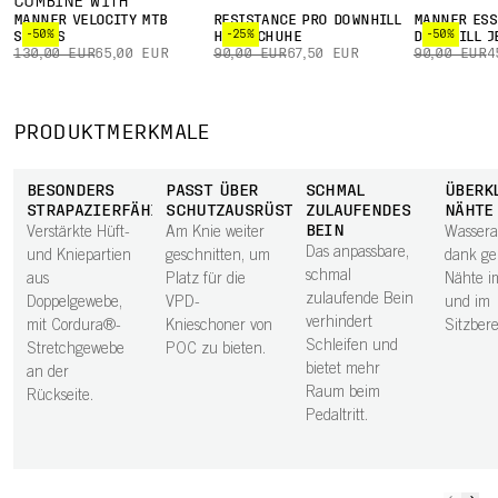
COMBINE WITH
MÄNNER VELOCITY MTB
RESISTANCE PRO DOWNHILL
MÄNNER ESS
-50%
-25%
-50%
SHORTS
HANDSCHUHE
DOWNHILL J
130,00 EUR
65,00 EUR
90,00 EUR
67,50 EUR
90,00 EUR
4
PRODUKTMERKMALE
BESONDERS
PASST ÜBER
SCHMAL
ÜBERK
STRAPAZIERFÄHIG
SCHUTZAUSRÜSTUNG
ZULAUFENDES
NÄHTE
BEIN
Verstärkte Hüft-
Am Knie weiter
Wassera
Das anpassbare,
und Kniepartien
geschnitten, um
dank ge
schmal
aus
Platz für die
Nähte i
zulaufende Bein
Doppelgewebe,
VPD-
und im
verhindert
mit Cordura®-
Knieschoner von
Sitzbere
Schleifen und
Stretchgewebe
POC zu bieten.
bietet mehr
an der
Raum beim
Rückseite.
Pedaltritt.