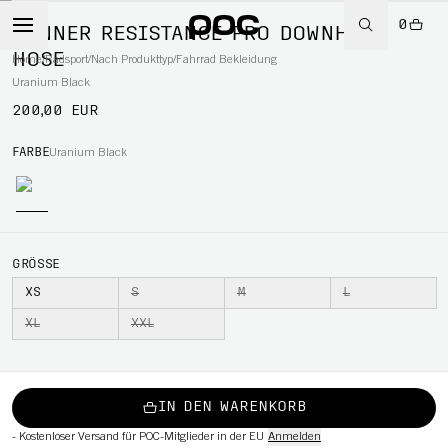
0
MÄNNER RESISTANCE PRO DOWNHILL
HOSE
Home
/
Radsport
/
Nach Produkttyp
/
Fahrrad Bekleidung
Uranium Black
200,00 EUR
RT
FARBE
Uranium Black
GRÖSSE
XS
S
M
L
XL
XXL
IN DEN WARENKORB
-
Kostenloser Versand für POC-Mitglieder in der EU
Anmelden