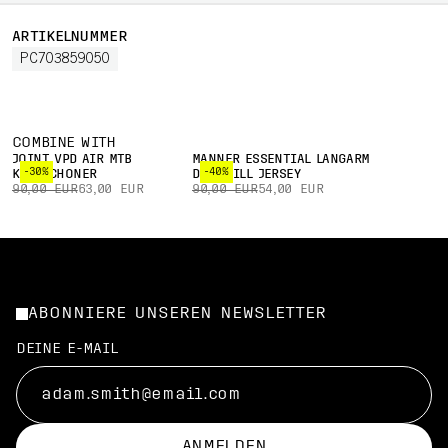
ARTIKELNUMMER
PC703859050
COMBINE WITH
JOINT VPD AIR MTB
MÄNNER ESSENTIAL LANGARM
-30%
-40%
KNIESCHONER
DOWNHILL JERSEY
90,00 EUR
63,00 EUR
90,00 EUR
54,00 EUR
ABONNIERE UNSEREN NEWSLETTER
DEINE E-MAIL
ANMELDEN