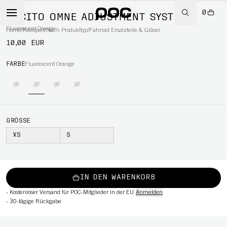
0
POCITO OMNE ADJUSTMENT SYSTEM
Fluorescent Orange
Home
/
Radsport
/
Nach Produkttyp
/
Fahrrad Ersatzteile & Gläser
10,00 EUR
RT
FARBE
Fluorescent Orange
GRÖSSE
XS
S
IN DEN WARENKORB
-
Kostenloser Versand für POC-Mitglieder in der EU
Anmelden
-
30-tägige Rückgabe