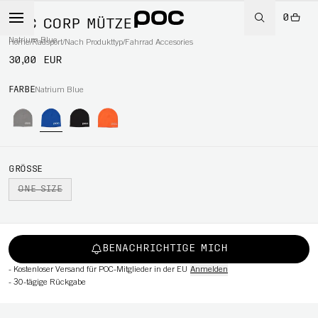
0
POC CORP MÜTZE
Natrium Blue
Home
/
Radsport
/
Nach Produkttyp
/
Fahrrad Accesories
30,00 EUR
RT
FARBE
Natrium Blue
GRÖSSE
ONE SIZE
BENACHRICHTIGE MICH
-
Kostenloser Versand für POC-Mitglieder in der EU
Anmelden
-
30-tägige Rückgabe