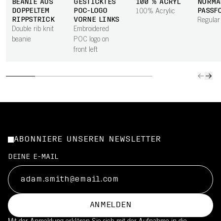
BEANIE AUS
GESTICKTES
100 % ACRYL
NORMA
DOPPELTEM
POC-LOGO
PASSF
100% Acrylic
RIPPSTRICK
VORNE LINKS
Regular 
Double rib knit
Embroidered
beanie
POC logo on
front left
ABONNIERE UNSEREN NEWSLETTER
DEINE E-MAIL
ANMELDEN