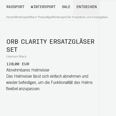
RADSPORT
WINTERSPORT
SALE
ENTDECKEN
Home
/
Wintersport
/
Nach Produkttyp
/
Wintersport Ski Ersatzteile und Ersatzgläser
ORB CLARITY ERSATZGLÄSER
SET
Uranium Black
120,00 EUR
Abnehmbares Helmvisier
Das Helmvisier lässt sich einfach abnehmen und
wieder befestigen, um die Funktionalität des Helms
flexibel anzupassen.