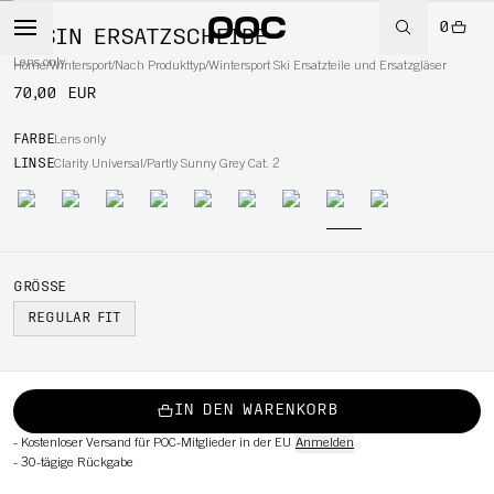
0
OPSIN ERSATZSCHEIBE
Lens only
Home
/
Wintersport
/
Nach Produkttyp
/
Wintersport Ski Ersatzteile und Ersatzgläser
70,00 EUR
RT
FARBE
Lens only
LINSE
Clarity Universal/Partly Sunny Grey Cat. 2
GRÖSSE
REGULAR FIT
IN DEN WARENKORB
-
Kostenloser Versand für POC-Mitglieder in der EU
Anmelden
-
30-tägige Rückgabe