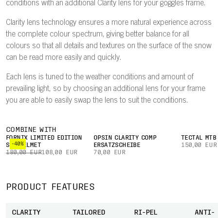
conditions with an additional Clarity lens for your goggles frame.
Clarity lens technology ensures a more natural experience across
the complete colour spectrum, giving better balance for all
colours so that all details and textures on the surface of the snow
can be read more easily and quickly.
Each lens is tuned to the weather conditions and amount of
prevailing light, so by choosing an additional lens for your frame
you are able to easily swap the lens to suit the conditions.
COMBINE WITH
FORNIX LIMITED EDITION
OPSIN CLARITY COMP
TECTAL MTB
-40%
SKI HELMET
ERSATZSCHEIBE
150,00 EUR
180,00 EUR
108,00 EUR
70,00 EUR
PRODUCT FEATURES
CLARITY
TAILORED
RI-PEL
ANTI-