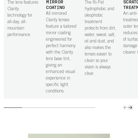
MIRROR
SCRAT
The lens features
The Ri-Pel
COATING
TREAT
Clarity
hydrophobic and
All mirrored
An anti
technology for
oleophobic
Clarity lenses
treatme
all-day, all-
treatment
feature a tailored
outer le
mountain
protects from dirt,
mirror coating
reduces 
performance.
water, sweat, salt,
engineered for
of surfa
oil and dust, and
perfect harmony
damage 
also makes the
with the Clarity
clearer v
lenses easier to
lens base tint,
clean so your
giving an
vision is always
enhanced visual
clear.
experience in
specific light
conditions.