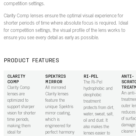
competition settings.
Clarity Comp lenses ensure the optimal visual experience for
shorter periods of time where absolute focus is required. Ideal
for competition settings, the visual profile of the lens works to
ensure you see every detail as early as possible.
PRODUCT FEATURES
CLARITY
SPEKTRIS
RI-PEL
ANTI-
COMP
MIRROR
SCRAT
The Ri-Pel
TREAT
Clarity Comp
All mirrored
hydrophobic and
An anti
lenses are
Clarity lenses
oleophobic
treatme
optimized to
feature the
treatment
outer le
support sharper
unique Spektris
protects from dirt,
reduces 
vision for shorter
mirror coating,
water, sweat, salt,
of surfa
time periods,
which is
oil and dust. It
damage 
making them
engineered for
also makes the
clearer v
ideal for
perfect harmony
lenses easier to