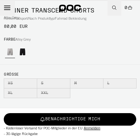
0
MÄNNER TRANSCEND SHORTS
Alloy Grey
Home
/
Radsport
/
Nach Produkttyp
/
Fahrrad Bekleidung
80,00 EUR
RT
FARBE
Alloy Grey
GRÖSSE
XS
S
M
L
XL
XXL
BENACHRICHTIGE MICH
-
Kostenloser Versand für POC-Mitglieder in der EU
Anmelden
-
30-tägige Rückgabe