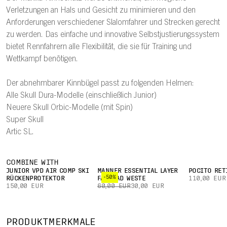
Verletzungen an Hals und Gesicht zu minimieren und den
Anforderungen verschiedener Slalomfahrer und Strecken gerecht
zu werden. Das einfache und innovative Selbstjustierungssystem
bietet Rennfahrern alle Flexibilität, die sie für Training und
Wettkampf benötigen.
Der abnehmbarer Kinnbügel passt zu folgenden Helmen:
Alle Skull Dura-Modelle (einschließlich Junior)
Neuere Skull Orbic-Modelle (mit Spin)
Super Skull
Artic SL.
COMBINE WITH
JUNIOR VPD AIR COMP SKI
MÄNNER ESSENTIAL LAYER
POCITO RET
-50%
RÜCKENPROTEKTOR
FAHRRAD WESTE
110,00 EUR
150,00 EUR
60,00 EUR
30,00 EUR
PRODUKTMERKMALE