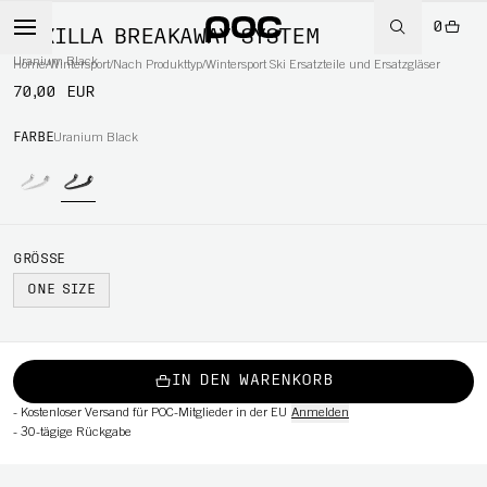
0
MAXILLA BREAKAWAY SYSTEM
Uranium Black
Home
/
Wintersport
/
Nach Produkttyp
/
Wintersport Ski Ersatzteile und Ersatzgläser
70,00 EUR
RT
FARBE
Uranium Black
GRÖSSE
ONE SIZE
IN DEN WARENKORB
-
Kostenloser Versand für POC-Mitglieder in der EU
Anmelden
-
30-tägige Rückgabe