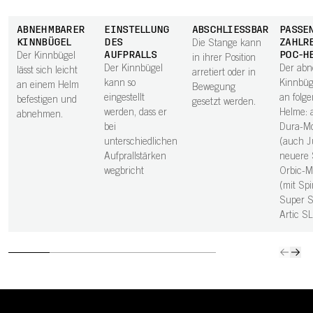
ABNEHMBARER
EINSTELLUNG
ABSCHLIESSBAR
PASSE
KINNBÜGEL
DES
ZAHLR
Die Stange kann
AUFPRALLS
POC-H
Der Kinnbügel
in ihrer Position
Der Kinnbügel
Der ab
lässt sich leicht
arretiert oder in
kann so
Kinnbüg
an einem Helm
Bewegung
eingestellt
an folg
befestigen und
gesetzt werden.
werden, dass er
Helme: a
abnehmen.
bei
Dura-Mo
unterschiedlichen
(auch Ju
Aufprallstärken
neuere 
wegbricht
Orbic-M
(mit Spi
Super S
Artic SL