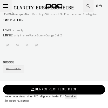
0
LID CLARITY ERSATZSCHEIBE
Lens only
Home
/
Wintersport
/
Nach Produkttyp
/
Wintersport Ski Ersatzteile und Ersatzgläser
100,00 EUR
FARBE
Lens only
RT
LINSE
Clarity Intense/Partly Sunny Orange Cat. 2
GRÖSSE
ONE SIZE
BENACHRICHTIGE MICH
-
Kostenloser Versand für POC-Mitglieder in der EU
Anmelden
-
30-tägige Rückgabe